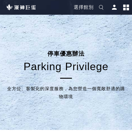
選擇館別
停
車
優
惠
辦
法
P
a
r
k
i
n
g
P
r
i
v
i
l
e
g
e
全方位、客製化的深度服務，為您營造一個寬敞舒適的購
物環境