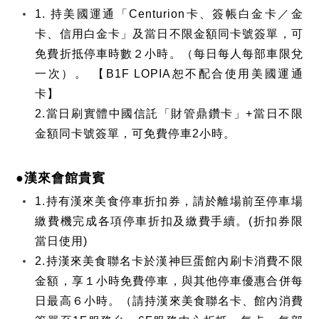
1. 持美國運通「Centurion卡、簽帳白金卡／金
卡、信用白金卡」及當日不限金額同卡號簽單，可
免費折抵停車時數２小時。（每日每人每部車限兌
一次）。 【B1F LOPIA恕不配合使用美國運通
卡】
2.當日刷實體中國信託「財管鼎鑽卡」+當日不限
金額同卡號簽單，可免費停車2小時。
●漢來會館貴賓
1.持有漢來美食停車折扣券，請於離場前至停車場
繳費機完成各項停車折扣及繳費手續。(折扣券限
當日使用)
2.持漢來美食聯名卡於漢神巨蛋館內刷卡消費不限
金額，享１小時免費停車，與其他停車優惠合併每
日最高６小時。（請持漢來美食聯名卡、館內消費