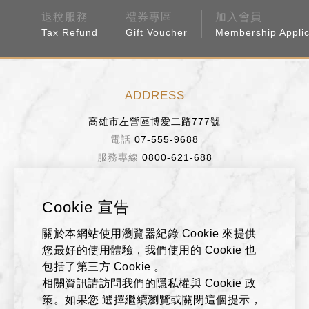
退稅服務
禮券專區
加入會員
Tax Refund
Gift Voucher
Membership Applic
ADDRESS
高雄市左營區博愛二路777號
07-555-9688
0800-621-688
BUSINESS HOURS
Cookie 宣告
週日～週四 11:00~22:00
關於本網站使用瀏覽器紀錄 Cookie 來提供
週五、週六、假日前一天 11:00~22:30
您最好的使用體驗，我們使用的 Cookie 也
包括了第三方 Cookie 。
相關資訊請訪問我們的隱私權與 Cookie 政
FOLLOW US
策。如果您 選擇繼續瀏覽或關閉這個提示，