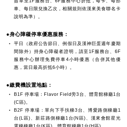
簽單至1F服務台、6F服務中心折抵，每卡、每部
車、每日限兌換乙次，相關規則依漢來美食聯名卡
說明為準）。
●身心障礙停車優惠服務：
平日（政府公告節日、例假日及漢神巨蛋週年慶期
間除外）持身心障礙者證明，請至1F服務台、6F
服務中心辦理免費停車4小時優惠（合併其他優
惠，當日最高折抵6小時）。
●繳費機設置地點：
B1F 停車場：Flavor Field旁3台、體育館梯廳1台
(C區)。
B2F 停車場：單向下手扶梯3台、博愛路側梯廳1
台(L區)、新莊路側梯廳1台(N區)、漢來會館星光
電梯梯廳1台(K區)、體育館梯廳1台(H區)。