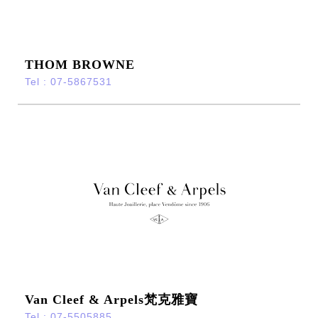
THOM BROWNE
Tel : 07-5867531
Van Cleef & Arpels梵克雅寶
Tel : 07-5505885