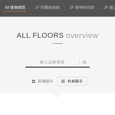
All 樓層總覽
1F 閃耀經典館
2F 奢華時尚館
3F 
ALL FLOORS
區塊顯示
列表顯示