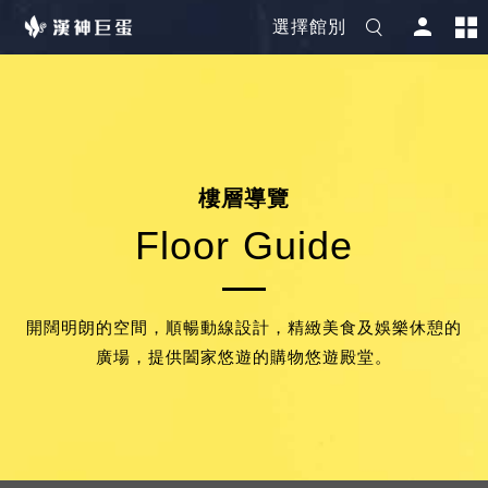
選擇館別
樓
層
導
覽
F
l
o
o
r
G
u
i
d
e
開闊明朗的空間，順暢動線設計，精緻美食及娛樂休憩的
廣場，提供闔家悠遊的購物悠遊殿堂。