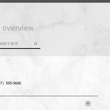
N
07）555-9688