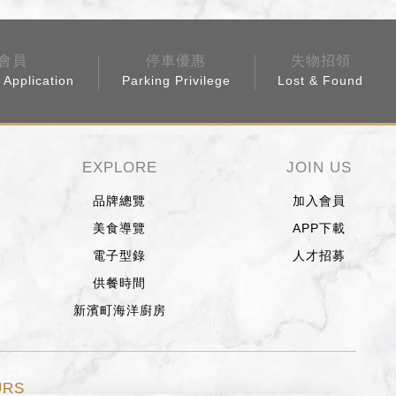
會員
停車優惠
失物招領
Application
Parking Privilege
Lost & Found
EXPLORE
JOIN US
品牌總覽
加入會員
美食導覽
APP下載
電子型錄
人才招募
供餐時間
新濱町海洋廚房
URS