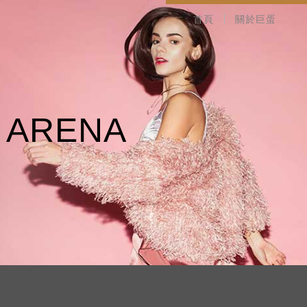
首頁
關於巨蛋
A
R
E
N
A