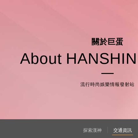
關
於
巨
蛋
A
b
o
u
t
H
A
N
S
H
I
N
流行時尚娛樂情報發射站
探索漢神
交通資訊