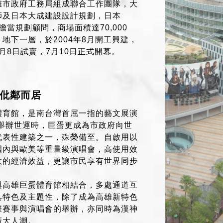
雄市政府工務局組成聯合工作團隊，大
師及日本大成建設設計規劃，日本
設計擔當規劃顧問，商場面積達70,000
地下一層，於2004年8月開工興建，
7月8日試賣，7月10日正式開幕。
仳鄰而居
體育館，是南台灣首屈一指的藝文展演
雄舉辦世運時，巨蛋更成為市政府向世
代表性建築之一，殊榮備至。自啟用以
國內與歐美等重量級演唱會，高使用效
大的經濟效益，更讓市民享有世界同步
與高雄巨蛋體育館相結合，多處通道互
具特色及主題性，除了成為高雄新特色
際賽事與演唱會的舉辦，亦同時為漢神
廣大人潮。