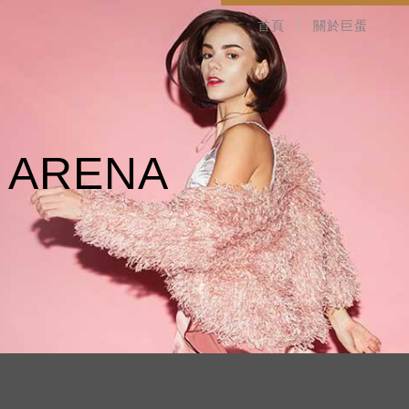
首頁
關於巨蛋
A
R
E
N
A