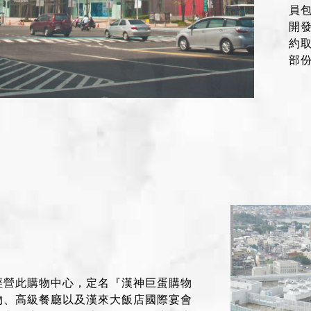
員
開發
約
部
經營此購物中心，定名『漢神巨蛋購物
物、高級餐廳以及漢來大飯店國際宴會