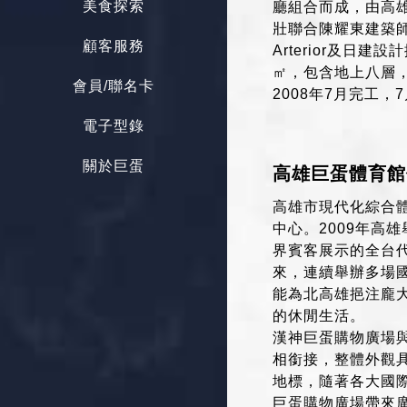
美食探索
廳組合而成，由高
壯聯合陳耀東建築
顧客服務
Arterior及日建
㎡，包含地上八層，
會員/聯名卡
2008年7月完工，
電子型錄
關於巨蛋
高雄巨蛋體育館
高雄市現代化綜合
中心。2009年高
界賓客展示的全台
來，連續舉辦多場
能為北高雄挹注龐
的休閒生活。
漢神巨蛋購物廣場
相銜接，整體外觀
地標，隨著各大國
巨蛋購物廣場帶來