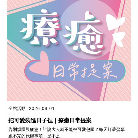
全館活動
2026-08-01
把可愛裝進日子裡｜療癒日常提案
告別煩躁與疲憊！誰說大人就不能被可愛包圍？每天盯著螢幕、
跑不完的代辦事項，是不是...