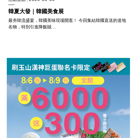
韓夏大發｜韓國美食展
最夯韓流盛宴，韓國美味現場開逛！ 今回集結韓國直送的道地
名物，特別引進降飯賊 ...