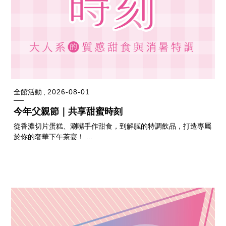
全館活動
2026-08-01
今年父親節｜共享甜蜜時刻
從香濃切片蛋糕、涮嘴手作甜食，到解膩的特調飲品，打造專屬
於你的奢華下午茶宴！ ...