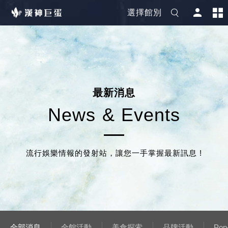
選擇館別
最
新
消
息
N
e
w
s
&
E
v
e
n
t
s
流行娛樂情報的發射站，讓您一手掌握最新訊息 !
全部消息
全館活動
美食探索
品牌活動
Pop-