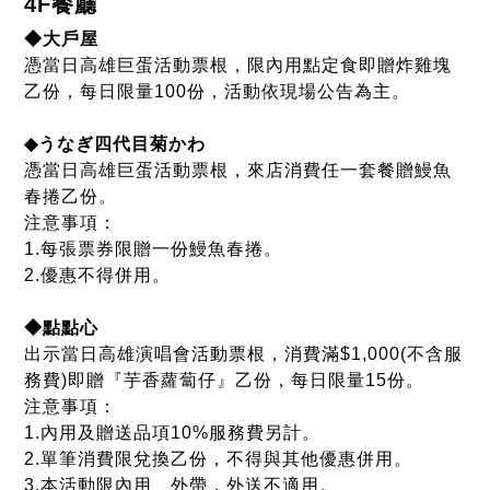
◆點點心
出示當日高雄演唱會活動票根，消費滿$1,000(不含服
務費)即贈『芋香蘿蔔仔』乙份，每日限量15份。
注意事項：
1.內用及贈送品項10%服務費另計。
2.單筆消費限兌換乙份，不得與其他優惠併用。
3.本活動限內用、外帶，外送不適用。
4.緯豆集團保留活動調整之權利。
◆涓豆腐
出示當日演唱會票根，4人同行用餐，贈黃金酥炸嫩豆
腐乙份。
注意事項：
1.須主動出示當日演唱會票根方享優惠，限內用。
2.須滿低消$298/人，優惠不併用。
3.單桌單次限享優惠乙次，僅限涓豆腐漢神巨蛋店使
用。