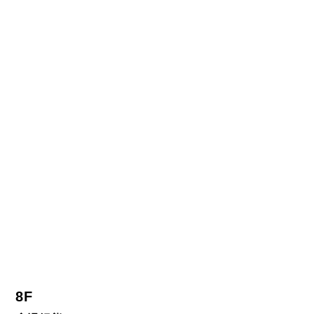
8F
◆湯姆熊
憑票根可至8F湯姆熊櫃台免費兌換4枚代幣，
再享兌幣$200送$50代幣優惠 (每人每日限兌換1次/每
日限量100份)。