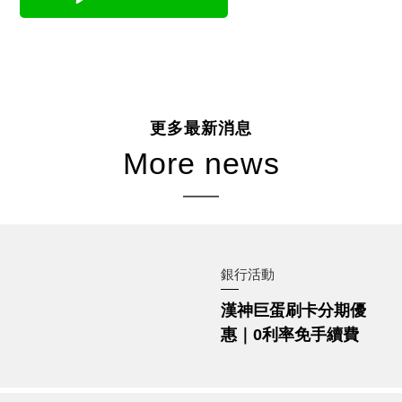
銀行活動
漢神巨蛋刷卡分期優
惠｜0利率免手續費
銀行活動
玉山漢神巨蛋聯名卡
優惠太可以｜指定餐
廳滿1,000送100、
LOPIA最高回饋1.2%