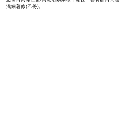
◆GODIVA
憑當日高雄巨蛋/高流/世運活動票根
購買霜淇淋可享特價$198(原價$220)，
口味依現場為主，限量100份，售完為止。
◆舊振南