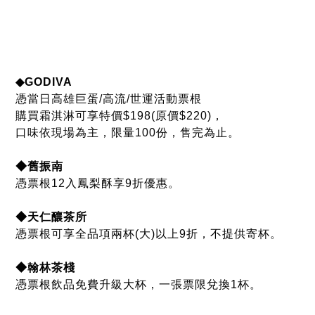
憑票根12入鳳梨酥享9折優惠。
◆天仁釀茶所
憑票根可享全品項兩杯(大)以上9折，不提供寄杯。
◆翰林茶棧
憑票根飲品免費升級大杯，一張票限兌換1杯。