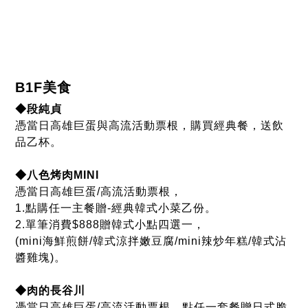
憑當日高雄巨蛋/高流活動票根，
1.點購任一主餐贈-經典韓式小菜乙份。
2.單筆消費$888贈韓式小點四選一，
(mini海鮮煎餅/韓式涼拌嫩豆腐/mini辣炒年糕/韓式沾
醬雞塊)。
◆肉的長谷川
憑當日高雄巨蛋/高流活動票根，點任一套餐贈日式脆
滋細薯條(乙份)。