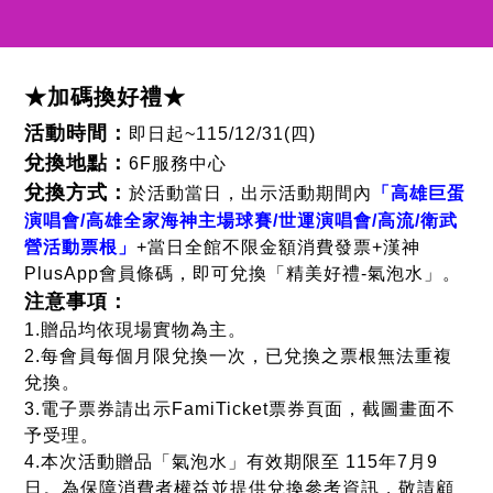
★加碼換好禮★
活動時間：
即日起~115/12/31(四)
兌換地點：
6F服務中心
兌換方式：
於活動當日，出示活動期間內
「高雄巨蛋
演唱會/高雄全家海神主場球賽/世運演唱會/高流/衛武
營活動票根」
+當日全館不限金額消費發票+漢神
PlusApp會員條碼，即可兌換「精美好禮-氣泡水」。
注意事項：
1.贈品均依現場實物為主。
2.每會員每個月限兌換一次，已兌換之票根無法重複
兌換。
3.電子票券請出示FamiTicket票券頁面，截圖畫面不
予受理。
4.本次活動贈品「氣泡水」有效期限至 115年7月9
日。為保障消費者權益並提供兌換參考資訊，敬請顧