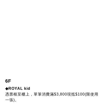
6F
◆ROYAL kid
憑票根至櫃上，單筆消費滿$3,800現抵$100(限使用
一張)。
◆寶貝可可麗
憑票根至櫃上享8折優惠。
◆Fun box
憑票根消費$500折價$50(不與百貨卡優惠並用，不累
積折抵麗嬰紅利點數，樂高、一番賞不配合)。
◆F'ees