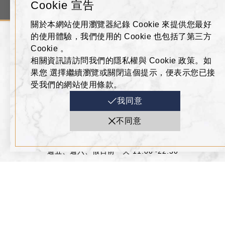
Tax Refund
Gift Voucher
Membership Applic
Cookie 宣告
關於本網站使用瀏覽器紀錄 Cookie 來提供您最好
的使用體驗，我們使用的 Cookie 也包括了第三方
ADDRESS
Cookie 。
相關資訊請訪問我們的隱私權與 Cookie 政策。如
高雄市左營區博愛二路777號
果您 選擇繼續瀏覽或關閉這個提示，便表示您已接
07-555-9688
受我們的網站使用條款。
0800-621-688
我同意
BUSINESS HOURS
不同意
週日～週四 11:00~22:00
週五、週六、假日前一天 11:00~22:30
FOLLOW US