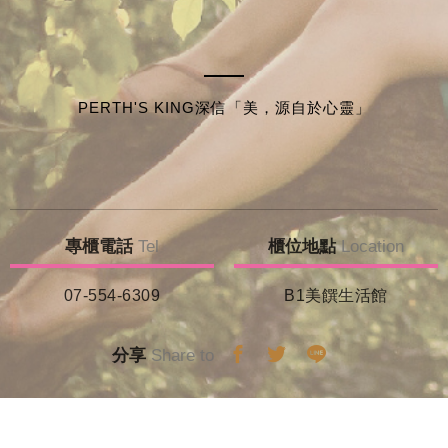
PERTH'S KING深信「美，源自於心靈」
專櫃電話
Tel
櫃位地點
Location
07-554-6309
B1美饌生活館
分享
Share to