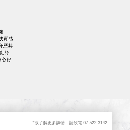
健
科技質感
身歷其
動紓
身心好
*欲了解更多詳情，請致電 07-522-3142