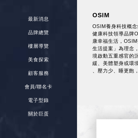
OSIM
最新消息
OSIM養身科技概
品牌總覽
健康科技領導品牌O
康幸福生活，OSIM打
樓層導覽
生活提案」為理念，
境啟動五重感官的
美食探索
緩、美體塑身或環境
、壓力少、睡更飽
顧客服務
會員/聯名卡
電子型錄
關於巨蛋