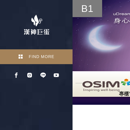
B1
FIND MORE
專櫃