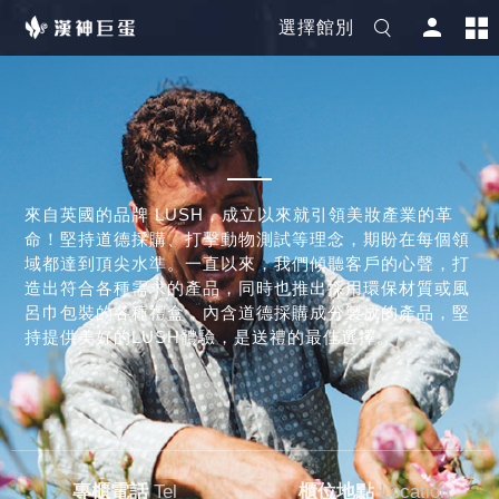
選擇館別
來自英國的品牌 LUSH，成立以來就引領美妝產業的革
命！堅持道德採購、打擊動物測試等理念，期盼在每個領
域都達到頂尖水準。一直以來，我們傾聽客戶的心聲，打
造出符合各種需求的產品，同時也推出採用環保材質或風
呂巾包裝的各種禮盒，內含道德採購成分製成的產品，堅
持提供美好的LUSH體驗，是送禮的最佳選擇。
專櫃電話
Tel
櫃位地點
Location