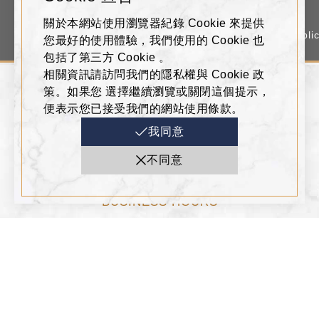
退稅服務
禮券專區
加入會員
關於本網站使用瀏覽器紀錄 Cookie 來提供
Tax Refund
Gift Voucher
Membership Applic
您最好的使用體驗，我們使用的 Cookie 也
包括了第三方 Cookie 。
相關資訊請訪問我們的隱私權與 Cookie 政
策。如果您 選擇繼續瀏覽或關閉這個提示，
ADDRESS
便表示您已接受我們的網站使用條款。
高雄市左營區博愛二路777號
我同意
07-555-9688
不同意
0800-621-688
BUSINESS HOURS
週日～週四 11:00~22:00
週五、週六、假日前一天 11:00~22:30
FOLLOW US