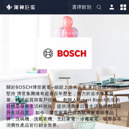
選擇館別
關於BOSCH博世家電─細節上追求完美 來自德國的品牌
堅持 博世集團擁有超過百年歷史，致力於追求專業發
展、科技品質與客戶信賴。 創辦人Robert Bosch先生的
目標是發展生活科技化，提供消費者日常生活更便利及提
升生活品質。 如今，博世家電已成為歐洲家電領導品
牌，洗碗機、洗乾衣機、烹飪家電、冷藏家電、吸塵器等
消費性產品皆行銷全世界。