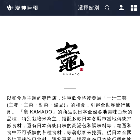
選擇館別
以和食為主題的專門店，注重飲食均衡發展「一汁三菜
(主餐・主菜・副菜・湯品)」的和食，引起全世界流行風
潮。 「竈 KAMADO」的商品以日本全國各地美味白米的
品種、特別栽培米為主，搭配多款日本各縣市當地傳統拌
飯食材，還有日本傳統口味的高湯包和調味料等，精選和
食中不可或缺的各種食材，等著顧客來挖寶。從日本全國
各地直接進口食材，讓您享受一場宛如在日本旅行般的愉