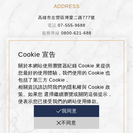
ADDRESS
高雄市左營區博愛二路777號
07-555-9688
0800-621-688
BUSINESS HOURS
Cookie 宣告
週日～週四 11:00~22:00
關於本網站使用瀏覽器紀錄 Cookie 來提供
週五、週六、假日前一天 11:00~22:30
您最好的使用體驗，我們使用的 Cookie 也
包括了第三方 Cookie 。
相關資訊請訪問我們的隱私權與 Cookie 政
FOLLOW US
策。如果您 選擇繼續瀏覽或關閉這個提示，
便表示您已接受我們的網站使用條款。
我同意
不同意
Copyright © 2019 Hanshin Department Store