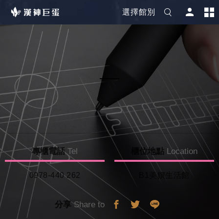
選擇館別
專櫃電話
Tel
櫃位地點
Location
0978-440 262
B1美饌生活館
分享
Share to