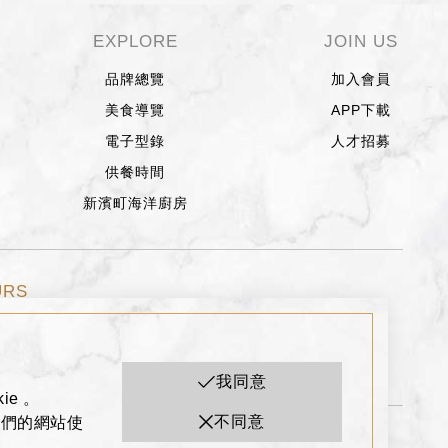
EXPLORE
JOIN US
品牌總覽
加入會員
美食導覽
APP下載
電子型錄
人才招募
供餐時間
新濱町海洋廚房
URS
2:00
週五、週六、假日前一天
11:00~22:30
我同意
ie 。
不同意
我們的網站使