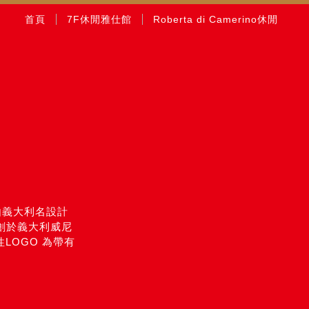
首頁
7F休閒雅仕館
Roberta di Camerino休閒
飾係由義大利名設計
0日始創於義大利威尼
表性LOGO 為帶有