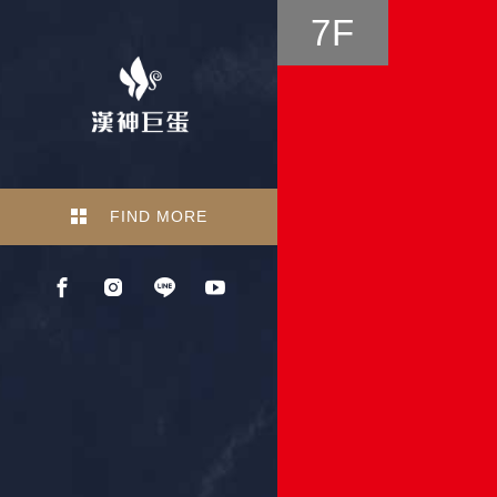
7F
FIND MORE