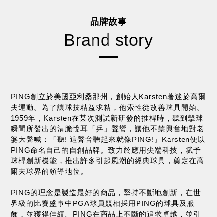
品牌故事
Brand story
PING創立於美國亞利桑那州，創始人Karsten著迷於高爾
夫運動。為了讓球技精益求精，他索性從改善球具開始。
1959年，Karsten在某次測試新研發的推桿時，聽到擊球
瞬間所發出的清脆悅耳「乒」聲響，讓他不禁興奮地對老
婆大聲喊：「聽! 這聲音聽起來就像PING!」Karsten便以
PING命名自己的自創品牌。致力於應用尖端科技，賦予
球桿創新機能，推出許多引起風潮的經典球具，奠定在高
爾夫球界的領導地位。
PING的理念是製造最好的商品，堅持不斷地創新，在世
界級的比賽盛事中PGA球員競相採用PING的球具及服
飾，並獲得佳績。PING在商品上不斷的追求卓越，並引