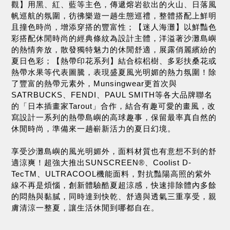
觀】用黑、紅、藍等主色，傳遞熔岩欲出的火山、日落風
帆巡航的氛圍，彷彿樂遊一趟生態巡禮，整體搭配上鮮明
且撞色時尚，增添穿搭的豐富性；【迷人海灘】以鮮豔色
彩搭配休閒時尚的經典條紋為設計主體，洋溢著沙灘島嶼
的熱情奔放，散發獨特魅力的休閒舒適，展露俏麗繽紛的
夏日色彩；【熱帶印花系列】結合棕梠樹、多彩扶桑花或
熱帶水果等代表圖騰，表現盛夏風光明媚的熱力氛圍！除
了豐富的熱帶元素外，Munsingwear更首次與
SATRBUCKS、FENDI、PAUL SMITH等各大品牌聯名
的「日本插畫家Tarout」合作，結合有趣可愛的畫風，改
寫設計一系列的熱帶島嶼的高球趣事，保留最率真自然的
休閒時尚，準備來一趟嶄新活力的夏日幻境。
享受沙灘島嶼的風光明媚外，面料材質也有意想不到的舒
適涼爽！超強大推出SUNSCREEN®、Coolist D-
TecTM、ULTRACOOL機能面料，對抗豔陽高照的紫外
線不再是煩惱，創新體驗酷夏超涼感，快速排除體內多餘
的悶熱與黏膩，同時達到快乾、舒適與透氣三重享受，親
膚清涼一整夏，讓生活休閒到哪都自在。