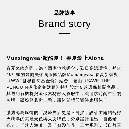
品牌故事
Brand story
Munsingwear超酷夏！ 春夏愛上Aloha
春夏來臨之際，為了因應地球暖化，烈日高溫環境，登台
40年頭的高爾夫休閒服飾品牌Munsingwear春夏新裝與
《WWF世界自然基金會》結合，藉由《SAVE THE
PENGUIN拯救企鵝活動》特別設計友善環保相關產品，
其選用有機棉與環保素材融入衣服中，讓追求時尚生活的
同時，體驗盛夏新型態，讓休閒時尚變得更環保！
濃濃海島風情的「夏威夷」更是不可少，設計主題結合得
天獨厚的美麗景色與人文特色，分別設計推出「自然景
觀」、「迷人海灘」及「熱帶印花」三大系列，【自然景