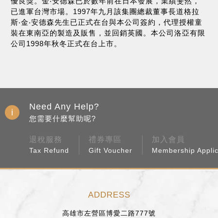
優良獎。金‧安德森已於數年前在日本發展，業績斐然，
已進軍台灣市場。1997年九月該集團總裁董事長道格拉
斯‧金‧安德森先生已正式在台與本公司簽約，代理授權童
裝在東南亞的製造及販售，並回銷英國。本公司洛亞有限
公司1998年秋冬正式在台上市。
Need Any Help?
您需要什麼幫助呢?
退稅服務
禮券專區
加入會員
Tax Refund
Gift Voucher
Membership Applic
ADDRESS
高雄市左營區博愛二路777號