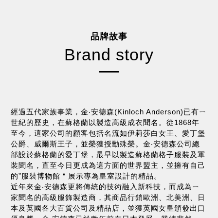
品牌故事
Brand story
經過五代家族事業，​金‧安德森(Kinloch Anderson)已有ㄧ
世紀的歷史，在蘇格蘭以製造高級成衣聞名。從1868年
至今，這家公司的顧客包括名流如伊莉莎白女王、愛丁堡
公爵、威爾斯王子，並榮獲授勳殊榮。金‧安德森公司總
部設於蘇格蘭的愛丁堡，最早以製造蘇格蘭格子服裝及軍
裝聞名，直至今日更成為這方面的世界盟主，並擁有自己
的”服裝博物館＂展示專為皇室設計的精品。
近年來金‧安德森更將傳統的技術融入新科技，而成為ㄧ
家聞名的高級服飾製造商，其商品行銷歐洲、北美洲、日
本及英國各大百貨公司及精品店，並獲英國女皇頒發出口