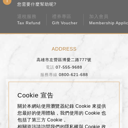
您需要什麼幫助呢?
退稅服務
禮券專區
加入會員
Tax Refund
Gift Voucher
Membership Applic
ADDRESS
高雄市左營區博愛二路777號
07-555-9688
0800-621-688
BUSINESS HOURS
Cookie 宣告
週日～週四 11:00~22:00
關於本網站使用瀏覽器紀錄 Cookie 來提供
週五、週六、假日前一天 11:00~22:30
您最好的使用體驗，我們使用的 Cookie 也
包括了第三方 Cookie 。
相關資訊請訪問我們的隱私權與 Cookie 政