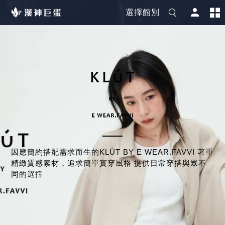
選擇館別
因應簡約搭配需求而生的KLÚT BY E WEAR.FAVVI 著重
精緻質感素材，追求簡單實穿風格 提供日常穿搭與眾不
同的選擇