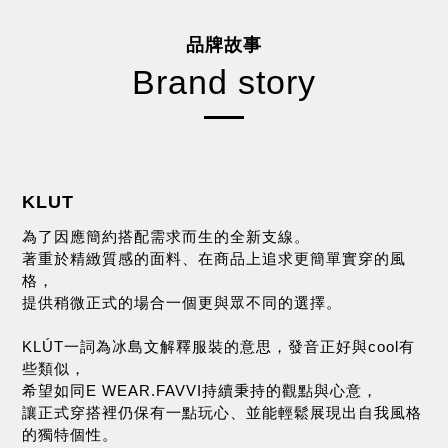
品牌故事
Brand story
KLUT
為了因應簡約搭配需求而生的全新支線。
著重於精緻質感的面料、在商品上追求更簡單實穿的風
格，
提供稍微正式的場合一個更與眾不同的選擇。
KLÚT一詞為冰島文解釋服裝的意思，發音正好與cool有
些類似，
希望如同E WEAR.FAVVI持續秉持的觀點與心意，
讓正式穿搭裡仍保有一點玩心、並能輕鬆展現出自我風格
的獨特個性。