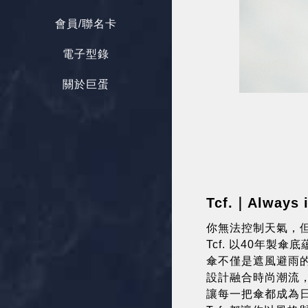
會員/聯名卡
電子型錄
關於巨蛋
Tcf.｜Always 
你無法控制天氣，
Tcf. 以40年
傘不僅是遮風避雨
設計融合時尚潮流
讓每一把傘都成為