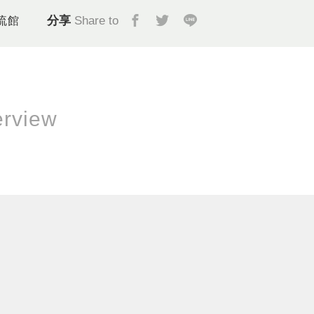
分享
Share to
流館