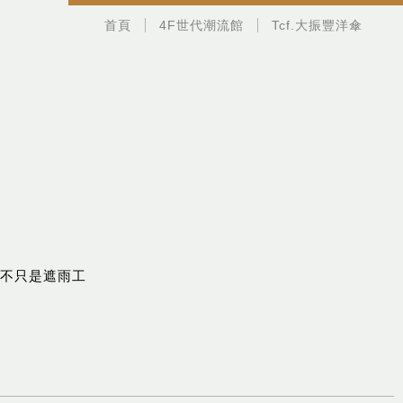
首頁
4F世代潮流館
Tcf.大振豐洋傘
傘不只是遮雨工