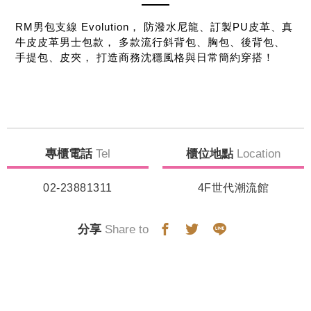
RM男包支線 Evolution， 防潑水尼龍、訂製PU皮革、真
牛皮皮革男士包款， 多款流行斜背包、胸包、後背包、
手提包、皮夾， 打造商務沈穩風格與日常簡約穿搭！
專櫃電話
Tel
櫃位地點
Location
02-23881311
4F世代潮流館
分享
Share to