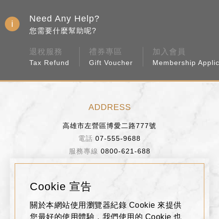
Need Any Help?
您需要什麼幫助呢?
退稅服務
禮券專區
加入會員
Tax Refund
Gift Voucher
Membership Applic
ADDRESS
高雄市左營區博愛二路777號
07-555-9688
0800-621-688
BUSINESS HOURS
Cookie 宣告
週日～週四 11:00~22:00
關於本網站使用瀏覽器紀錄 Cookie 來提供
週五、週六、假日前一天 11:00~22:30
您最好的使用體驗，我們使用的 Cookie 也