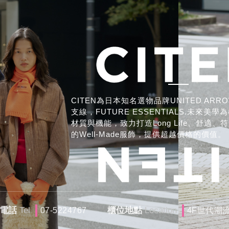
CITEN為日本知名選物品牌UNITED AR
支線，FUTURE ESSENTIALS.未來美
材質與機能，致力打造Long Life、舒適
的Well-Made服飾，提供超越價格的價值。
電話
Tel
櫃位地點
Location
07-5224767
4F世代潮