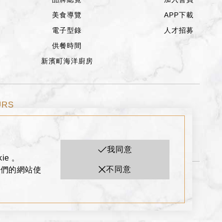
美食導覽
APP下載
電子型錄
人才招募
供餐時間
新濱町海洋廚房
URS
2:00
週五、週六、假日前一天
11:00~22:30
我同意
ie 。
不同意
我們的網站使
FOLLOW US