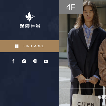
4F
FIND MORE
專櫃