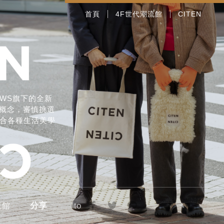
首頁
4F世代潮流館
CITEN
ROWS旗下的全新
學為概念，審慎挑選
、符合各種生活美學
分享
Share to
流館