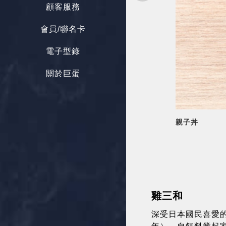
顧客服務
會員/聯名卡
電子型錄
關於巨蛋
親子丼
雞三和
深受日本國民喜愛