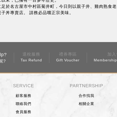
家以來，已擁有一百多年歷史。
立足於名古屋市中村區菊井町，今日則以親子井、雞肉熟食老
親子丼專賣店。 請務必品嚐正宗美味。
lp?
退稅服務
禮券專區
加入
Tax Refund
Gift Voucher
Membership 
呢?
SERVICE
PARTNERSHIP
顧客服務
合作找我
聯絡我們
相關企業
會員服務