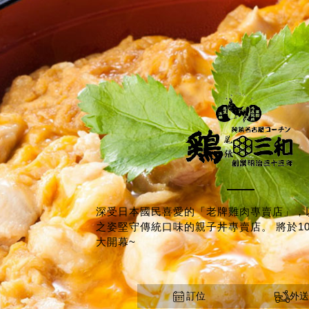
深受日本國民喜愛的「老牌雞肉專賣店」，
之姿堅守傳統口味的親子丼專賣店。 將於10
大開幕~
訂位
外