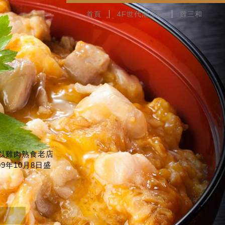
首頁
4F世代潮流館
雞三和
以雞肉熟食老店
9年10月8日盛
送