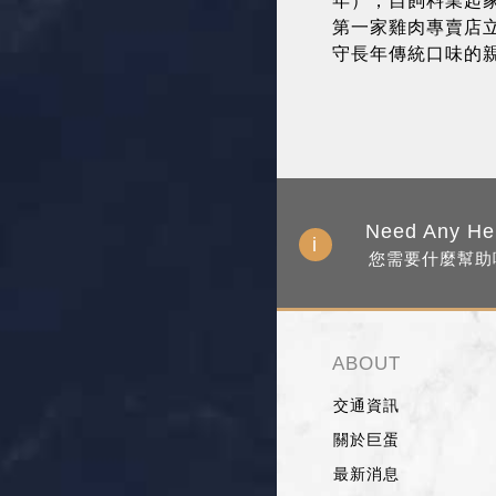
年），自飼料業起
第一家雞肉專賣店
守長年傳統口味的
Need Any He
您需要什麼幫助
ABOUT
交通資訊
關於巨蛋
最新消息