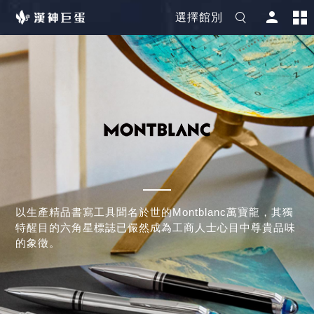
選擇館別
以生產精品書寫工具聞名於世的Montblanc萬寶龍，其獨
特醒目的六角星標誌已儼然成為工商人士心目中尊貴品味
的象徵。