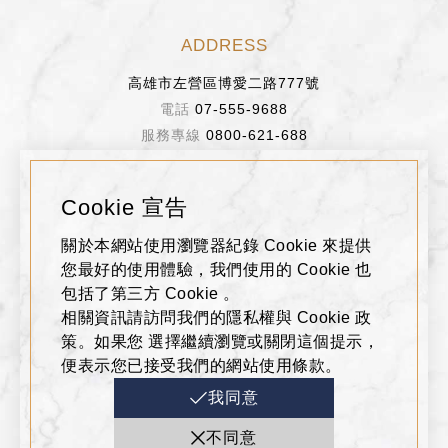
ADDRESS
高雄市左營區博愛二路777號
07-555-9688
0800-621-688
BUSINESS HOURS
Cookie 宣告
週日～週四 11:00~22:00
關於本網站使用瀏覽器紀錄 Cookie 來提供
週五、週六、假日前一天 11:00~22:30
您最好的使用體驗，我們使用的 Cookie 也
包括了第三方 Cookie 。
相關資訊請訪問我們的隱私權與 Cookie 政
FOLLOW US
策。如果您 選擇繼續瀏覽或關閉這個提示，
便表示您已接受我們的網站使用條款。
我同意
不同意