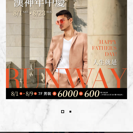
超能老爸不只要披風，還要威風！男裝滿6千6百父親節送禮看
這裡