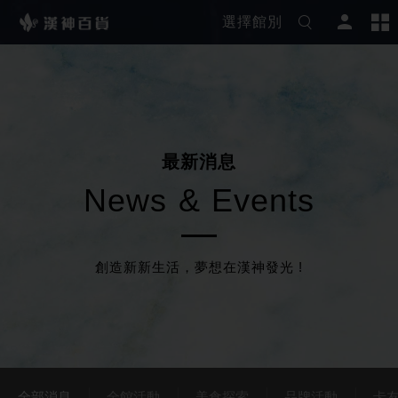
選擇館別
最
新
消
息
N
e
w
s
&
E
v
e
n
t
s
創造新新生活，夢想在漢神發光 !
全部消息
全館活動
美食探索
品牌活動
卡