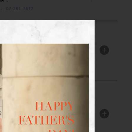
l : 07-251-7612
UMA
UMA® 是全球首屈一指的運動領導品牌，
設計開發並銷售製造各種的專業鞋類、服裝
ENTER
及配件產品。
el : 070-10160756
KECHERS
KECHERS成立於1992年美國南加州,現為
國第二、全球第三大的運動鞋品牌,暢銷全
ENTER
超過170...
l : 07-241-4219