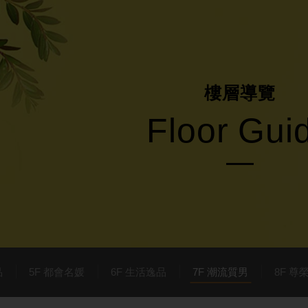
樓
層
導
覽
F
l
o
o
r
G
u
i
品
5F 都會名媛
6F 生活逸品
7F 潮流質男
8F 尊