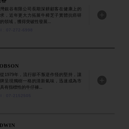
銀谷
台灣銀谷有限公司長期深耕顧客在健康上的
需求，近年更大力拓展牛樟芝子實體抗癌研
ENTER
的領域，獲得突破性發展...
l : 07-272-6998
OBSON
從1979年，流行卻不叛逆作怪的堅持，讓
品牌呈現獨樹一格的清新氣味，迅速成為市
ENTER
具有指標性的牛仔褲...
el : 07-2152505
DWIN