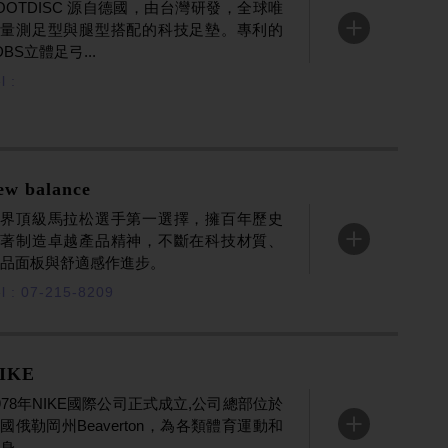
OOTDISC 源自德國，由台灣研發，全球唯
一量測足型與腿型搭配的科技足墊。專利的
ENTER
DBS立體足弓...
l :
ew balance
世界頂級馬拉松選手第一選擇，擁百年歷史
秉著制造卓越產品精神，不斷在科技材質、
ENTER
品面板與舒適感作進步。
l : 07-215-8209
IKE
978年NIKE國際公司正式成立,公司總部位於
國俄勒岡州Beaverton，為各類體育運動和
ENTER
身...