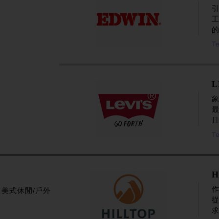
的
Te
L
且
Te
H
作
美式休閒/戶外
從
求