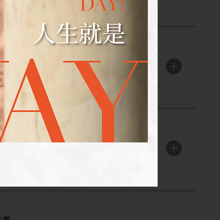
康步
YBUN瑞士科技健康鞋，能有效舒緩腿足部
的痠痛，支撐背脊椎部活動平衡，讓邁出的
ENTER
一步伐如踏在雲端中...
el : 07-2154738
芬恩
inn Comfort自1945年起，堅守德國製造，創
辦人精湛製鞋工藝，並與骨科專家合作，致
ENTER
打造...
el : 07-2154388