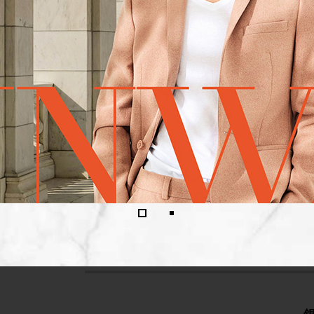
K
每
T
F
力
T