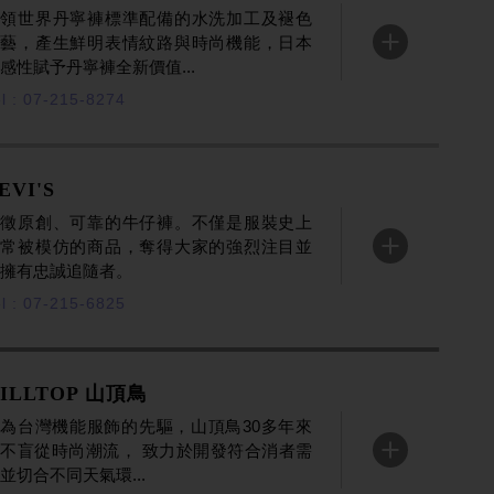
引領世界丹寧褲標準配備的水洗加工及褪色
工藝，產生鮮明表情紋路與時尚機能，日本
ENTER
感性賦予丹寧褲全新價值...
l : 07-215-8274
EVI'S
象徵原創、可靠的牛仔褲。不僅是服裝史上
最常被模仿的商品，奪得大家的強烈注目並
ENTER
擁有忠誠追隨者。
l : 07-215-6825
ILLTOP 山頂鳥
為台灣機能服飾的先驅，山頂鳥30多年來
不盲從時尚潮流， 致力於開發符合消者需
ENTER
並切合不同天氣環...