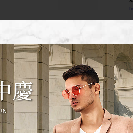
Te
P
P
以
T
S
S
美
球
Te