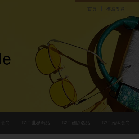
首頁
樓層導覽
d
e
榮食尚
B1F 世界精品
B2F 國際名品
B3F 雅緻食尚