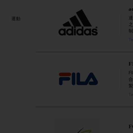
a
達
運動
制
Te
F
F
製
Te
F