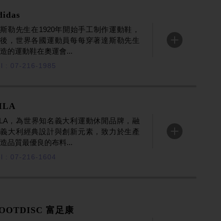
didas
斯勒先生在1920年開始手工制作運動鞋，
之後，世界各國運動員每每穿著達斯勒先生
ENTER
造的運動鞋在奧運會...
l : 07-216-1985
ILA
ILA，為世界知名義大利運動休閒品牌，融
合義大利經典設計與創新元素，致力於生產
ENTER
造品質最優良的布料...
l : 07-216-1604
OOTDISC 富足康