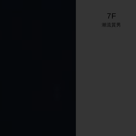
7F
潮流質男