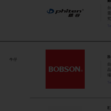
究
Te
B
牛仔
自
場
T
E