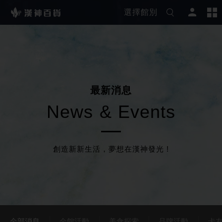
選擇館別
最
新
消
息
N
e
w
s
&
E
v
e
n
t
s
創造新新生活，夢想在漢神發光 !
全部消息
全館活動
美食探索
品牌活動
卡