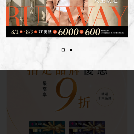
超能老爸不只要披風，還要威風！男裝滿6千6百父親節送禮看
這裡