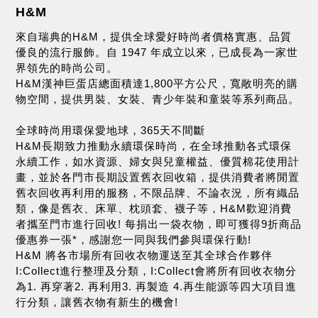
H&M
來自瑞典的H&M，提供全球愛好時尚者價格實惠、品質
優良的流行服飾。自 1947 年成立以來，已成長為一家世
界領先的時尚公司。
H&M漢神巨蛋店總面積達1,800平方公尺，寬敞明亮的購
物空間，提供男裝、女裝、青少年裝和童裝等系列商品。
全球時尚用環保愛地球，365天不間斷
H&M長期致力推動永續環保時尚，在全球推動各式環保
永續工作，如水資源、婦女與兒童權益、優質棉花使用計
畫，並於各門市長期設置舊衣回收箱，提供消費者將閒置
舊衣回收再利用的服務，不限品牌、不論衣況，所有織品
類，像是舊衣、床單、枕頭套、襪子等，H&M歡迎消費
者攜至門市進行回收! 每捐出一袋衣物，即可獲得9折商品
優惠券一張*，感謝您一同與我們參與環保行動!
H&M 將各市場所有回收衣物運送至其全球合作夥伴
I:Collect進行整理及分類，I:Collect會將所有回收衣物分
為1. 再穿著2. 再利用3. 再製造 4.再生能源等四大項目進
行分類，讓舊衣物有新生的機會!