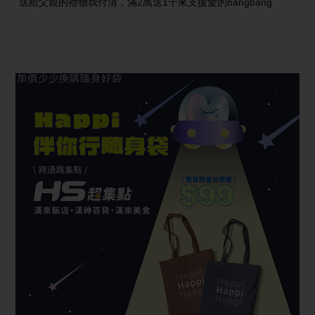
送給父親的禮物我付清，滿2萬送1千來支援愛的bangbang
加價少少換購隨身好袋