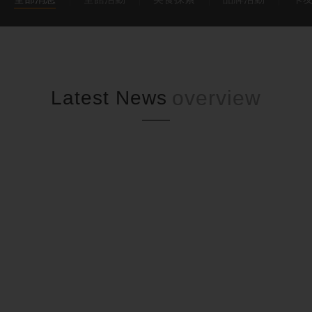
Latest News
全館活動
2026-11-08
第七回YOSAKOI大遊行
第七回YOSAKOI大遊行~ 搖擺！吶喊！跳舞前行！