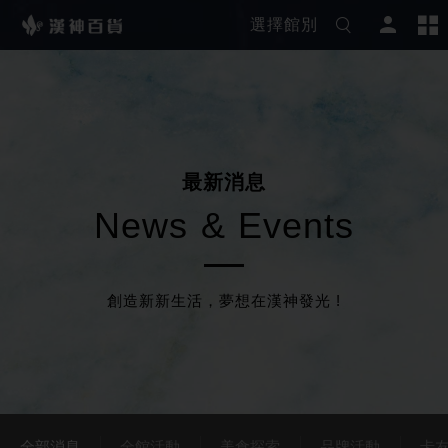
選擇館別
最
新
消
息
N
e
w
s
&
E
v
e
n
t
s
創造新新生活，夢想在漢神發光 !
全部消息
全館活動
美食探索
品牌活動
卡