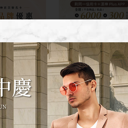
-08-01
全館活動
2026-08-01
貨聯名卡專屬品牌
2026漢神百貨 年中慶加碼
美妝保養、時尚精
刷同一信用卡+漢神Plus APP加
送，消費累計滿額即可獲得電子
最高享9折
券!
精選10大品牌優惠