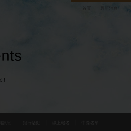
首頁
最新消息
e
n
t
s
 !
員訊息
銀行活動
線上報名
中獎名單