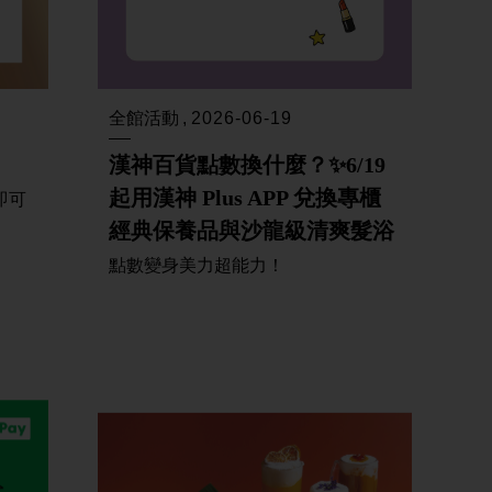
全館活動
2026-06-19
漢神百貨點數換什麼？✨6/19
起用漢神 Plus APP 兌換專櫃
即可
經典保養品與沙龍級清爽髮浴
點數變身美力超能力！
聯名卡獨享