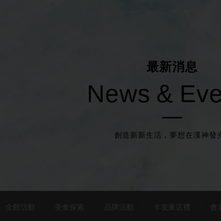
最
新
消
息
N
e
w
s
&
E
v
創造新新生活，夢想在漢神發光
全館活動
美食探索
品牌活動
卡友來店禮
會