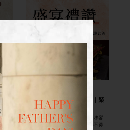
全館活動
2026-07-31
送
2026高雄父親節餐廳推薦｜聚
餐大餐與蛋糕一次選
碼
商品
欠老爸的那頓大餐，是時候用美味饗
宴來感謝老爸了，讓老爸開心得不得