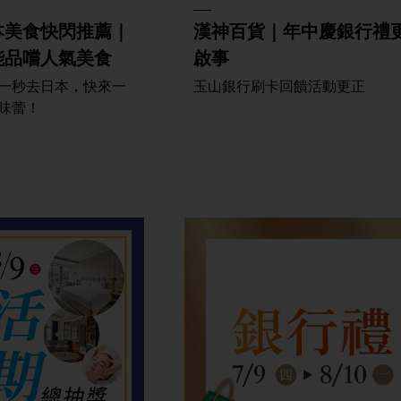
本美食快閃推薦｜
漢神百貨｜年中慶銀行禮
能品嚐人氣美食
啟事
一秒去日本，快來一
玉山銀行刷卡回饋活動更正
味蕾！