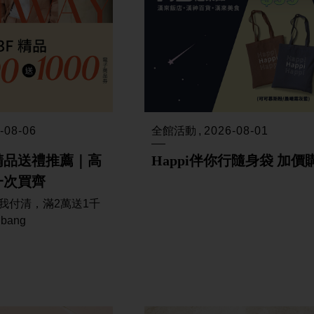
-08-06
全館活動
2026-08-01
節精品送禮推薦｜高
Happi伴你行隨身袋 加價
一次買齊
我付清，滿2萬送1千
bang