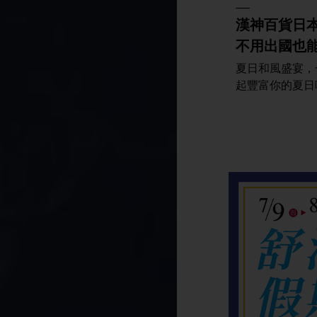
漢神百貨日
不用出國也
夏日和風盛宴，
起豐富你的夏日