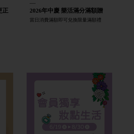
更正
2026年中慶 樂活滿分滿額贈
當日消費滿額即可兌換限量滿額禮