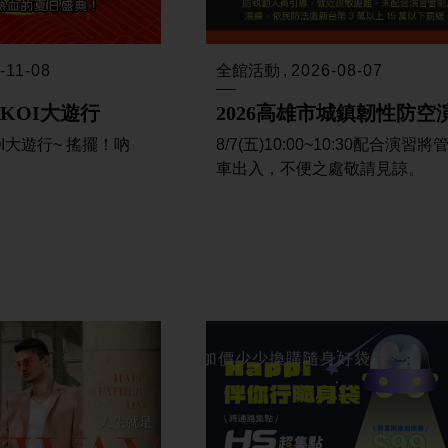
-11-08
全館活動
2026-08-07
AKOI大遊行
2026高雄市城鎮韌性防空
OI大遊行~ 搖擺！吶
8/7(五)10:00~10:30配合演習
車出入，不便之處敬請見諒。
加價少少換購隨身好袋