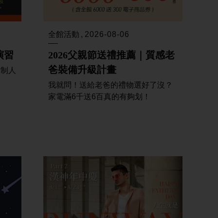
全館活動
2026-08-06
演習
2026父親節送禮推薦｜質感老
爸裝備升級計畫
將管制人
我就問！送給老爸的禮物選好了沒？
家電滿6千送6百真的有夠划！