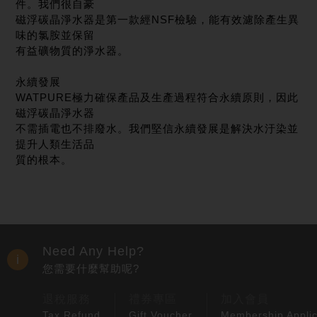
件。我們很自豪
磁浮碳晶淨水器是第一款經NSF檢驗，能有效濾除產生異
味的氯胺並保留
有益礦物質的淨水器。
永續發展
WATPURE極力確保產品及生產過程符合永續原則，因此
磁浮碳晶淨水器
不需插電也不排廢水。我們堅信永續發展是解決水汙染並
提升人類生活品
質的根本。
Need Any Help?
您需要什麼幫助呢?
退稅服務
禮券專區
加入會員
Tax Refund
Gift Voucher
Membership Applic