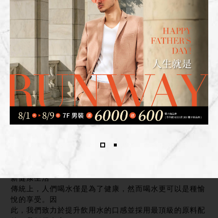
BORN TO LEAD 品牌精神
時尚品味
身為淨水界的先驅，WATPURE是第一個將工藝美感與淨
水功能結合的品
牌，我們深信飲水是一件美麗的事情，更應成為時尚品味
生活的一部分。
新健康生活
傳統上，人們喝水僅是為了健康，然而喝水更可以是種愉
悅的享受。因
此，我們致力於提升飲用水的口感並採用最頂級的原料配