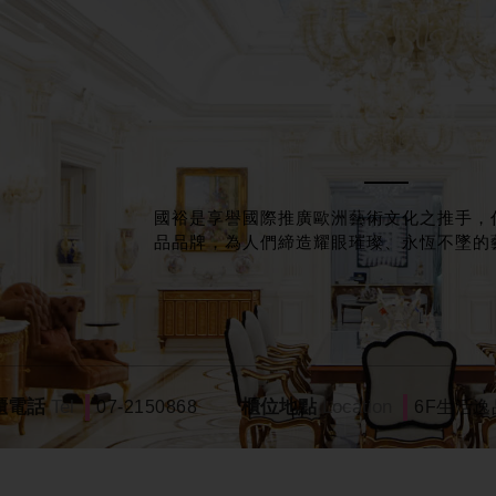
國裕是享譽國際推廣歐洲藝術文化之推手，
品品牌，為人們締造耀眼璀璨、永恆不墜的
櫃電話
Tel
櫃位地點
Location
07-2150868
6F生活逸