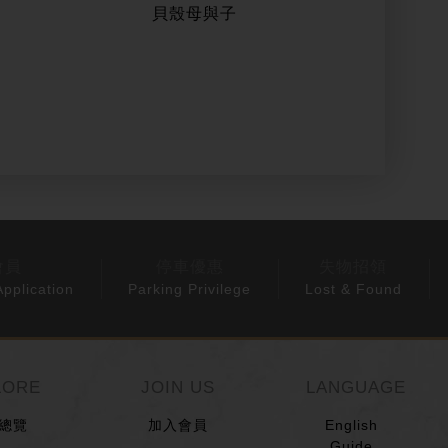
貝殼母與子
Meisse
會員
停車優惠
失物招領
pplication
Parking Privilege
Lost & Found
LORE
JOIN US
LANGUAGE
總覽
加入會員
English
Guide