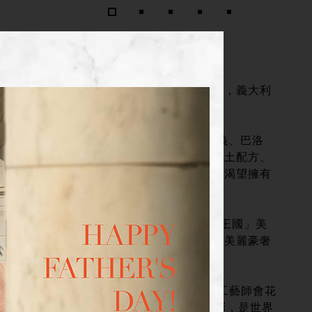
克摩瑟水晶，西班牙國寶——松鶴銅雕傢飾，義大利
裕代理的品牌。
持手工繪製傳統，融入新古典主義、浪漫主義、巴洛
及文學、藝術思潮作為創作元素，輔以高嶺土配方、
與典麗，成為世界知名博物館和藝術愛好者渴望擁有
打造，技藝登峰造極，享有「國王水晶‧水晶王國」美
堅持傳統風格，創造一件件充滿視覺驚喜、美麗豪奢
來，一直秉持「超越和創意」理念創作，例如工藝師會花
如生的作品，呈現極致優雅和渾然天成的色彩，是世界