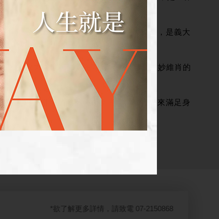
皮料，最細緻的做工，完美的人體工學打造，是義大
列的就是波哲利傢俱。
稱的墨西哥，致力與世界分享墨西哥氣勢雄渾、維妙維肖的
。
生活需求。引進的歐洲藝術時尚，為國人帶來滿足身
*欲了解更多詳情，請致電 07-2150868