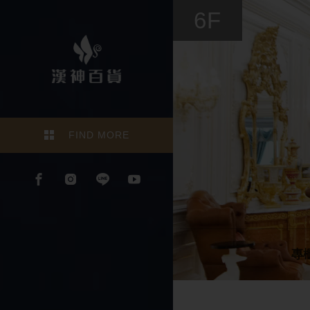
6F
FIND MORE
專