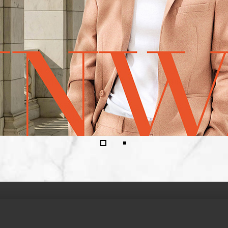
藝術品，亦是歐洲皇室、宮廷和世界級博物館重要的收藏品。
飾品，是高貴、典雅、華麗的代名詞。每一件作品以最頂級的
製精品傢俱。品味浪漫的俄羅斯總理普丁，他的私人別墅，陳
銀雕，是墨西哥的國際贈禮。1974年創立於有「白銀之國」之
出尊貴不凡的藝術風格。1981年，榮獲保加利亞政府金獎
學為使命，締造極致的經典品味，滿足金字塔頂端客群的精緻
提升生活品質和幸福指數。