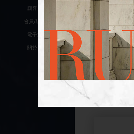
公認最頂級的銅雕
顧客服務
義大利波哲利傢俱
會員/聯名卡
利最頂級的手工訂
電子型錄
D'Argenta
關於漢神
精緻雕塑，及其散發
國裕以倡導生活美
心靈之藝術饗宴，