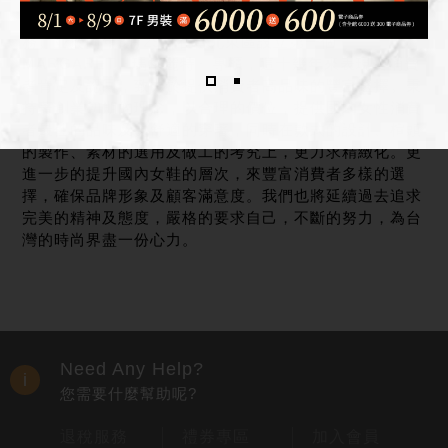
成立於1988年1月14日，專營百貨女鞋銷售及其相關業
務。並於同年3月29日在台北東區設立第一個
MARGARET『瑪格麗特』專櫃，這十幾年來表現受消費
者肯定及認同，致力於提供消費者高品味的豐富選擇。秉
持著創業初期的理念，以合理的價位，提供國內女性消費
者最佳的品味及更舒適的穿著，同時在款式的設計、楦頭
的製作、素材的選用及做工的考究上，更力求精緻化。更
進一步的提升國內女鞋的層次，來豐富消費者多樣的選
擇，確保品牌形象及顧客滿意度。我們也將延續過去追求
完美的精神及態度，嚴格的要求自己，不斷的努力，為台
灣的時尚界盡一份心力。
Need Any Help?
您需要什麼幫助呢?
退稅服務
禮券專區
加入會員