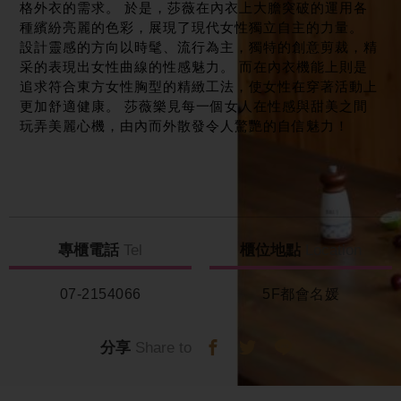
格外衣的需求。 於是，莎薇在內衣上大膽突破的運用各
種繽紛亮麗的色彩，展現了現代女性獨立自主的力量。
設計靈感的方向以時髦、流行為主，獨特的創意剪裁，精
采的表現出女性曲線的性感魅力。 而在內衣機能上則是
追求符合東方女性胸型的精緻工法，使女性在穿著活動上
更加舒適健康。 莎薇樂見每一個女人在性感與甜美之間
玩弄美麗心機，由內而外散發令人驚艷的自信魅力！
專櫃電話
Tel
櫃位地點
Location
07-2154066
5F都會名媛
分享
Share to