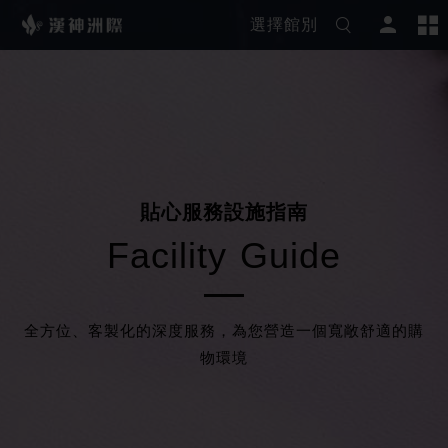
選擇館別
貼
心
服
務
設
施
指
南
F
a
c
i
l
i
t
y
G
u
i
d
e
全方位、客製化的深度服務，為您營造一個寬敞舒適的購
物環境