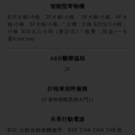
智能型寄物櫃
B1F大格/小格、2F大格/小格、 3F大格/小格、4F大
格/小格、5F大格/小格。* 計費 : 大格 $20元/1小時；
小格 $10元/1小時 (累計式) * 收費 : 現金/一卡
通/Line pay
AED醫療協助
2F
計程車招呼服務
1F漢神洲際西側大門口
共享行動電源
B1F 大師兄銷魂麵舖旁、B1F CHA CHA THE旁、