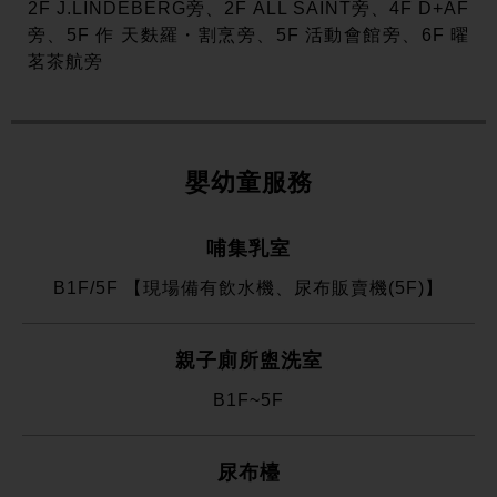
2F J.LINDEBERG旁、2F ALL SAINT旁、4F D+AF
旁、5F 作 天麩羅・割烹旁、5F 活動會館旁、6F 曜
茗茶航旁
嬰幼童服務
哺集乳室
B1F/5F 【現場備有飲水機、尿布販賣機(5F)】
親子廁所盥洗室
B1F~5F
尿布檯