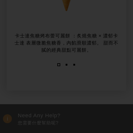
卡士達焦糖烤布蕾可麗餅 ：炙燒焦糖 × 濃郁卡
士達 表層微脆焦糖香，內餡滑順濃郁。 甜而不
膩的經典甜點可麗餅。
Need Any Help?
您需要什麼幫助呢?