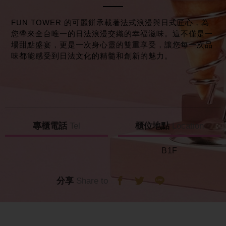
FUN TOWER 的可麗餅承載著法式浪漫與日式匠心，為
您帶來全台唯一的日法浪漫交織的幸福滋味。這不僅是一
場甜點盛宴，更是一次身心靈的雙重享受，讓您每一次品
味都能感受到日法文化的精髓和創新的魅力。
專櫃電話
Tel
櫃位地點
Location
B1F
分享
Share to