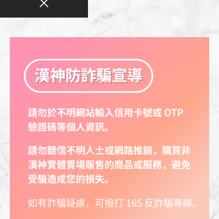
走進 FUN TOWER 日式可麗餅，展開一場結合日本職人
精神與法式甜點美學的味蕾旅程。
由日法雙國主廚親自傳承經典製作技藝，堅持現點現做，
將每一份可麗餅細心包裹成最完美的模樣。
從香氣四溢的餅皮、滑順細緻的鮮奶油，到精選水果與特
色配料，每一層都蘊藏著對品質的堅持與對甜點的熱愛。
無論是經典人氣口味或季節限定新品，都能帶來令人難忘
的驚喜，讓每一口都充滿幸福，每一次相聚都值得被珍
藏。