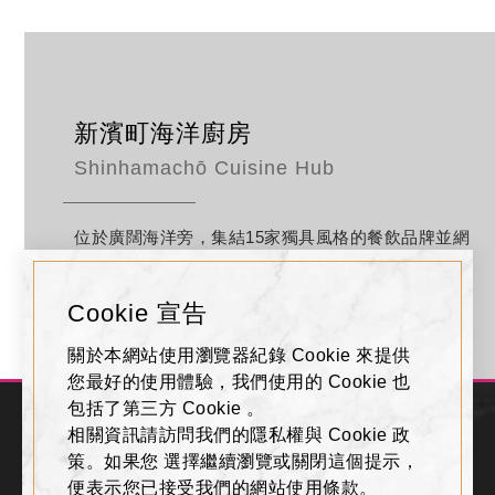
新濱町海洋廚房
Shinhamachō Cuisine Hub
位於廣闊海洋旁，集結15家獨具風格的餐飲品牌並網
羅多間全台獨家餐飲品牌，匯聚多元的特色餐飲型態
呈現的美食據點。在舒適宜人的海風及光影映照的波
Cookie 宣告
浪下，品嘗融合自然、創意與美味的味蕾饗宴。
關於本網站使用瀏覽器紀錄 Cookie 來提供
您最好的使用體驗，我們使用的 Cookie 也
ENTER
包括了第三方 Cookie 。
ENTER
相關資訊請訪問我們的隱私權與 Cookie 政
策。如果您 選擇繼續瀏覽或關閉這個提示，
便表示您已接受我們的網站使用條款。