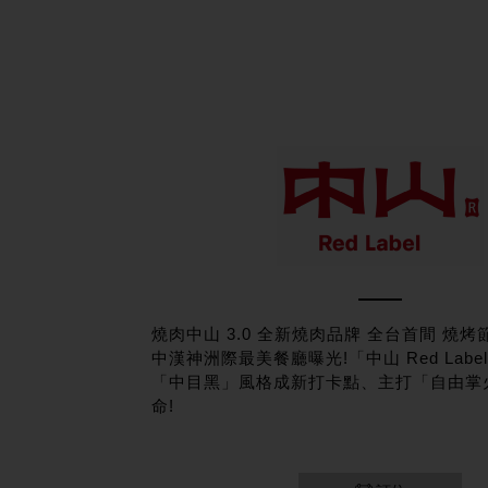
燒肉中山 3.0 全新燒肉品牌 全台首間 燒烤
中漢神洲際最美餐廳曝光!「中山 Red Labe
「中目黑」風格成新打卡點、主打「自由掌
命!