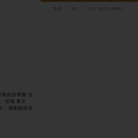
首頁
5F
中山 RED LABEL
節奏由你掌握 台
l」登場 東京
火」再創燒肉革