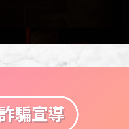
EL
EL】燒肉中山3.0 全新燒肉品牌
的隨性，我的講究。