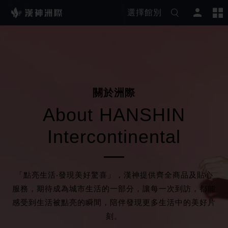
選擇館別
關
於
洲
際
A
b
o
u
t
H
A
N
S
H
I
N
I
n
t
e
r
c
o
n
t
i
n
e
n
t
a
l
「點亮生活‧發現美好驚喜」，漢神提供齊全商品及貼心
服務，期待成為城市生活的一部分，讓每一次到訪，都能
感受到生活被點亮的瞬間，陪伴發現更多生活中的美好片
刻。