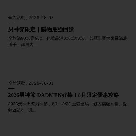
品牌活動
2026-08-06
DIOR迪奧秋季彩妝限量系列｜幸運草高訂新色登
場
2026 秋季，DIOR 以迪奧先生口袋裡的幸運草為靈感，將玫瑰
木色、復古草綠與...
活動會館
2026-08-06
金門物產展&寶島特產
攜手金門縣政府舉辦。集結金門高粱、貢糖等人氣金門名產，邀
您體驗最道地的金門風味。