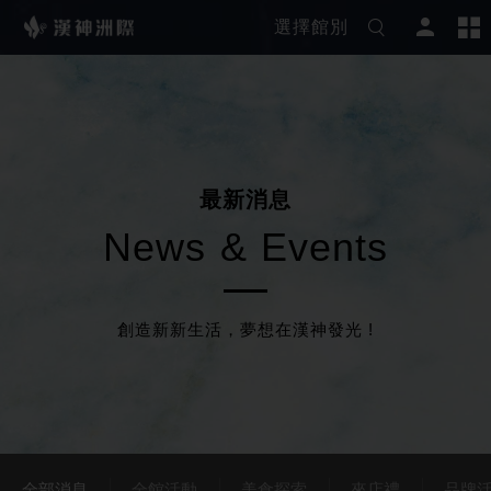
選擇館別
最
新
消
息
N
e
w
s
&
E
v
e
n
t
s
創造新新生活，夢想在漢神發光 !
全部消息
全館活動
美食探索
來店禮
品牌