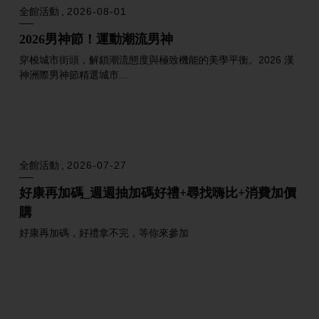
漢神會員專屬｜美麗禮遇
用點數兌換專屬好禮，為日常增添更多舒適與自信
全館活動
2026-08-01
2026男神節！讓男神為你心動，約會質感穿搭與
奢華送禮指南
不論是為心愛的他挑選情侶質感禮物，還是為自己打造心動約會
造型，2026 漢神洲際...