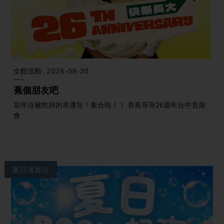
全館活動
2026-08-30
蕉個朋友吧
當年沒被吃掉的幸運兒！集合啦！！ 香蕉哥哥26週年台中見面
會
夏日漫遊沁