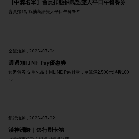
神洲際男神節精選城市...
全館活動
2026-07-27
好康再加碼_週週抽加碼好禮+尋找嗨比+消費加價
購
好康再加碼，好禮拿不完，等你來參加
全館活動
2026-07-20
感謝老師優惠禮!!憑教師證贈送100元漢神幣
持有漢神plus會員免費送100元漢神幣!!!