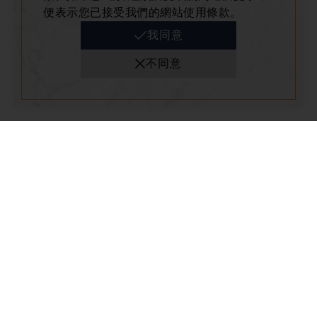
便表示您已接受我們的網站使用條款。
全館活動
2026-07-01
我同意
【漢神洲際購物廣場】悠遊卡付雙享 最高回饋
不同意
21%
最高回饋21%
全館活動
2026-07-01
【漢神洲際】就愛用 iPASS MONEY！消費滿額
最高送 700 元！
活動期間內使用 iPASS MONEY APP 於指定百貨消費付款可享
超讚優惠！