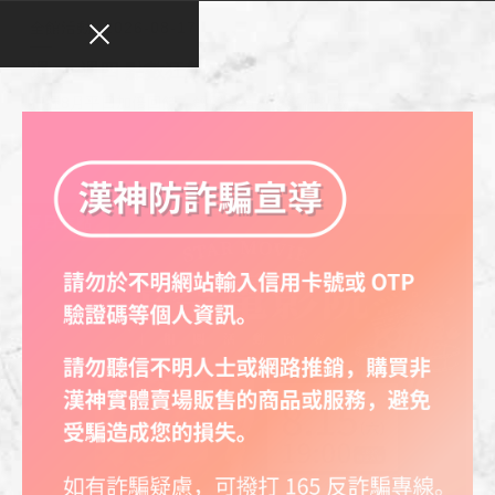
全館活動
2026-08-17
週一~週四 點數狂飆2倍送
把握8月平日加倍回饋，輕鬆累積更多漢神點數
夏日焦點