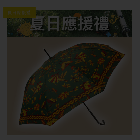
夏日應援禮