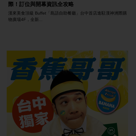
際！訂位與開幕資訊全攻略
漢來美食頂級 Buffet「島語自助餐廳」台中首店進駐漢神洲際購
物廣場4F，全新...